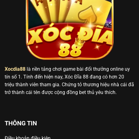
thưởng cao. Tại website XOCDIA88 bạn cũng dễ dàng tìm
kiếm được thông tin đội bóng, cầu thủ chấn thưởng và lịch
thi đấu,…
Thể thao XOCDIA88 với bộ môn bóng rổ
Bóng rổ bộ môn cá cược thể thao được yêu thích không
kém với các giải đấu được cập nhật bao gồm: NBA, giải
nhà nghề châu Âu, CBA… Lịch thi đấu được update thường
Xocdia88
là nền tảng chơi game bài đổi thưởng online uy
xuyên với tỷ lệ thưởng siêu hời và đi kèm nhiều kèo HOT.
tín số 1. Tính đến hiện nay, Xóc Đĩa 88 đang có hơn 20
Hội viên dễ dàng đặt cược thông qua việc thống kê tin tức
triệu thành viên tham gia. Chứng tỏ thương hiệu nhà cái đã
và các đội bóng,…
trở thành cái tên được cộng đồng bet thủ yêu thích.
Quần vợt
Quần vợt cũng là bộ môn được nhiều người chơi yêu thích
và lựa chọn tại XOCDIA88. Bạn sẽ được khám phá nhiều
THÔNG TIN
giải đấu quần vợt nổi tiếng như: Grand Slam và ATP World
Tour,… Đồng thời, hệ thống cũng cập nhật thường xuyên
Điều khoản điều kiện