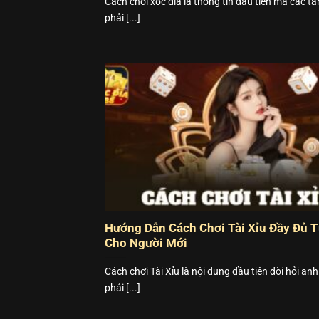
Cách chơi xóc đĩa là thông tin đầu tiên mà các tâ
phải [...]
Danh sác
Nhằm đem đến cho hội viên trải nghiệm m
SA Gaming: Nhà cung cấp nổi tiếng mang 
AE Gaming: NPH nổi bật với các bàn chơi 
Hướng Dẫn Cách Chơi Tài Xỉu Đầy Đủ T
Cho Người Mới
Evolution Gaming: Nhà cung 
Cách chơi Tài Xỉu là nội dung đầu tiên đòi hỏi an
Các thể
phải [...]