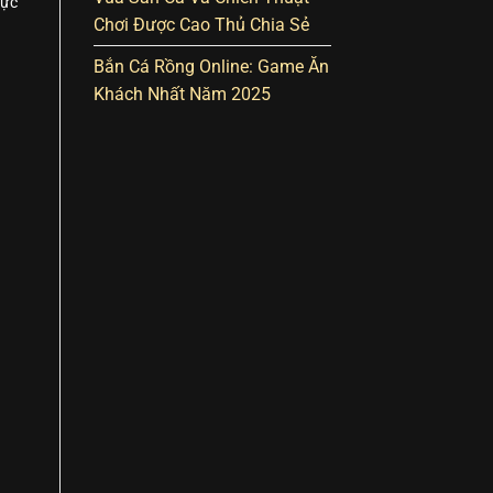
vực
Chơi Được Cao Thủ Chia Sẻ
Bắn Cá Rồng Online: Game Ăn
Khách Nhất Năm 2025
 XOCDIA88
 giới với nhiều sảnh chơi khác nhau. Sau
đánh giá cao bởi giao diện bắt mắt và và
 các trò chơi như: Baccarat, Blackjack và
có mặt tại sòng bạc thực tế.
XOCDIA88