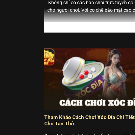
Không chỉ có các bàn chơi trực tuyến có
cho người chơi. Với cơ chế bảo mật cao 
Tham Khảo Cách Chơi Xóc Đĩa Chi Tiết
Cho Tân Thủ