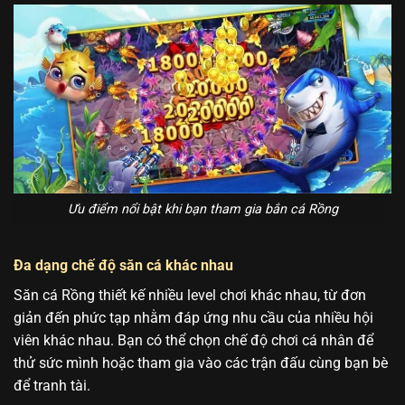
Ưu điểm nổi bật khi bạn tham gia bắn cá Rồng
Đa dạng chế độ săn cá khác nhau
Săn cá Rồng thiết kế nhiều level chơi khác nhau, từ đơn
giản đến phức tạp nhằm đáp ứng nhu cầu của nhiều hội
viên khác nhau. Bạn có thể chọn chế độ chơi cá nhân để
thử sức mình hoặc tham gia vào các trận đấu cùng bạn bè
để tranh tài.