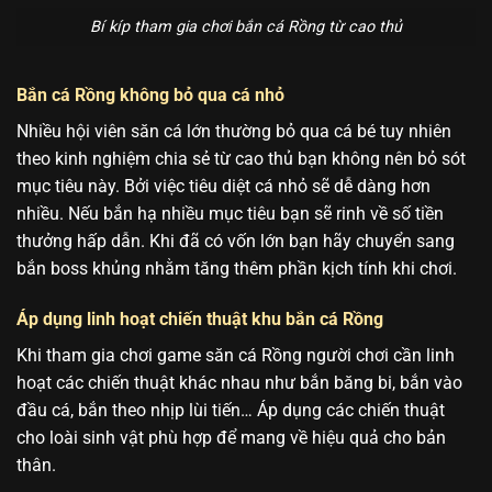
Bí kíp tham gia chơi bắn cá Rồng từ cao thủ
Bắn cá Rồng không bỏ qua cá nhỏ
Nhiều hội viên săn cá lớn thường bỏ qua cá bé tuy nhiên
theo kinh nghiệm chia sẻ từ cao thủ bạn không nên bỏ sót
mục tiêu này. Bởi việc tiêu diệt cá nhỏ sẽ dễ dàng hơn
nhiều. Nếu bắn hạ nhiều mục tiêu bạn sẽ rinh về số tiền
thưởng hấp dẫn. Khi đã có vốn lớn bạn hãy chuyển sang
bắn boss khủng nhằm tăng thêm phần kịch tính khi chơi.
Áp dụng linh hoạt chiến thuật khu bắn cá Rồng
Khi tham gia chơi game săn cá Rồng người chơi cần linh
hoạt các chiến thuật khác nhau như bắn băng bi, bắn vào
đầu cá, bắn theo nhịp lùi tiến… Áp dụng các chiến thuật
cho loài sinh vật phù hợp để mang về hiệu quả cho bản
thân.