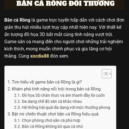
Bắn cá Rồng
là game trực tuyến hấp dẫn với cách chơi đơn
giản thu hút nhiều lượt truy cập nhất hiện nay. Với thiết kế
ấn tượng đồ họa 3D bắt mắt cùng tính năng vượt trội.
Game săn cá mang đến cho người chơi những trải nghiệm
kích thích, mong muốn chinh phục và gia tăng cơ hội
thắng. Cùng
xocdia88
đón xem.
Nội dung tóm tắt
Tìm hiểu về game bắn cá Rồng là gì?
Khám phá tính năng nổi trội trong bắn cá Rồng
Đồ họa 3D chân thực và âm thanh đầy lôi cuốn
Đa dạng chế độ săn cá khác nhau
Hệ thống hải quái đa dạng với mức thưởng phong
Bật mí chiến thuật chơi bắn cá Rồng hiệu quả
Chọn phòng chơi săn cá phù hợp
Bắn cá Rồng không bỏ qua cá nhỏ