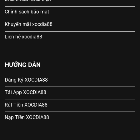
Chính sách bảo mật
Khuyến mãi xocdia88
Đá gà XOCDIA88 với đa dạng thể loại
Liên hệ xocdia88
Đá gà cựa dao
HƯỚNG DẪN
Hình thức chọi kê đặc sắc nơi mà những chiếc cựa dao
được gắn vào chân gà tạo nên sự kịch tính. Đây là những
Đăng Ký XOCDIA88
trận đấu mang đến cảm giác hồi hộp cho người xem bạn
sẽ phải nín thở từng giây phút.
Tải App XOCDIA88
Đá gà cựa dao
sở hữu tốc độ và khả năng tấn công tuyệt
Rút Tiền XOCDIA88
vời. Các trận đấu thường diễn ra nhanh chóng gà ra đòn
Nạp Tiền XOCDIA88
mạnh mẽ và đầy bất ngờ. Với những ai yêu thích cảm giác
hồi hộp và sự quyết liệt thì chọi gà cựa dao chính là lựa
chọn lý tưởng không nên bỏ lỡ.